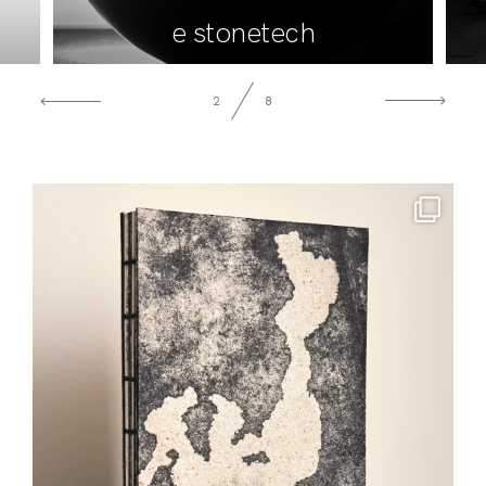
e stonetech
2
8