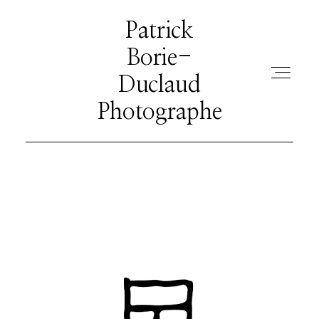
Patrick Borie-
Patrick
Duclaud
Borie-
Photographe
Duclaud
Photographe
BIENVENUE
LIGNES
OBJETS
COURBES